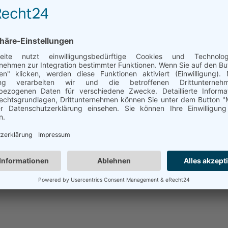
n Wester-Ohrstedt
ht aller Gewerbetreibenden in Wester-Ohrstedt.
hier ebenfalls erscheinen? Bitte schicken Sie uns