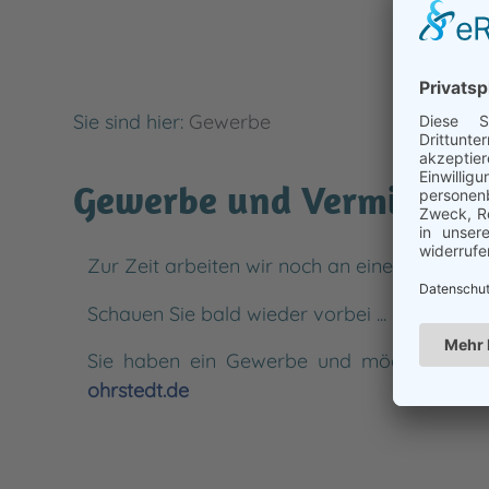
Sie sind hier:
Gewerbe
Gewerbe und Vermieter i
Zur Zeit arbeiten wir noch an einer Übersic
Schauen Sie bald wieder vorbei ...
Sie haben ein Gewerbe und möchten gerne 
ohrstedt.de