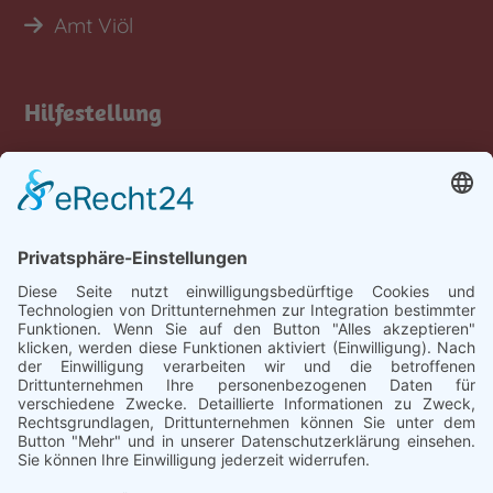
Amt Viöl
Hilfestellung
Tastatur-Hilfen
Inhalt
Rechtliches
Impressum
Datenschutz
Barrierefreiheit