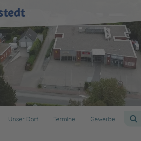
stedt
Unser Dorf
Termine
Gewerbe