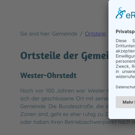
Sie sind hier:
Gemeinde
Ortsteile
Wester-
Ortsteile der Gemeinde 
Wester-Ohrstedt
Noch vor 100 Jahren war Wester-Ohrstedt ehe
sich der geschlossene Ort mit seiner fast lüc
Gemeinde. Die Bundesstraße, die durch den Or
Zonen sind, geht es eher ruhig zu. Der Ort ist
oder haben ihren Betriebsschwerpunkt nach a