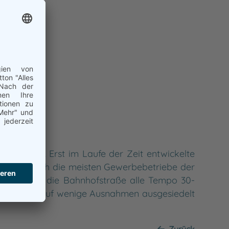
 Häusern. Erst im Laufe der Zeit entwickelte
 befinden sich die meisten Gewerbebetriebe der
 die bis auf die Bahnhofstraße alle Tempo 30-
iebe sind bis auf wenige Ausnahmen ausgesiedelt