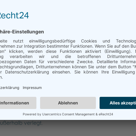
Ohrstedt
Wester-Ohrstedt
r eine Ansiedlung von verstreut liegenden Höfen und
kenlosen Bebauung, wie er sich heute präsentiert. Hier
t führt, ist stark befahren. In den übrigen Straßen,
 vollständig kanalisiert. Die landwirtschaftlichen Betr
ußerhalb verlegt.